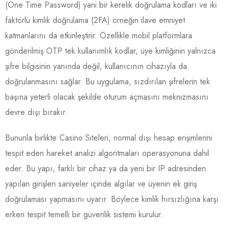
(One Time Password) yani bir kerelik doğrulama kodları ve iki
faktörlü kimlik doğrulama (2FA) örneğin ilave emniyet
katmanlarını da etkinleştirir. Özellikle mobil platformlara
gönderilmiş OTP tek kullanımlık kodlar, üye kimliğinin yalnızca
şifre bilgisinin yanında değil, kullanıcının cihazıyla da
doğrulanmasını sağlar. Bu uygulama, sızdırılan şifrelerin tek
başına yeterli olacak şekilde oturum açmasını meknizmasını
devre dışı bırakır.
Bununla birlikte Casino Siteleri, normal dışı hesap erişimlerini
tespit eden hareket analizi algoritmaları operasyonuna dahil
eder. Bu yapı, farklı bir cihaz ya da yeni bir IP adresinden
yapılan girişleri saniyeler içinde algılar ve üyenin ek giriş
doğrulaması yapmasını uyarır. Böylece kimlik hırsızlığına karşı
erken tespit temelli bir güvenlik sistemi kurulur.