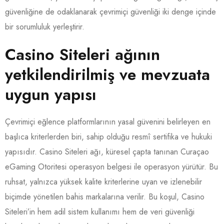
güvenliğine de odaklanarak çevrimiçi güvenliği iki denge içinde
bir sorumluluk yerleştirir.
Casino Siteleri ağının
yetkilendirilmiş ve mevzuata
uygun yapısı
Çevrimiçi eğlence platformlarının yasal güvenini belirleyen en
başlıca kriterlerden biri, sahip olduğu resmî sertifika ve hukuki
yapısıdır. Casino Siteleri ağı, küresel çapta tanınan Curaçao
eGaming Otoritesi operasyon belgesi ile operasyon yürütür. Bu
ruhsat, yalnızca yüksek kalite kriterlerine uyan ve izlenebilir
biçimde yönetilen bahis markalarına verilir. Bu koşul, Casino
Siteleri’in hem adil sistem kullanımı hem de veri güvenliği