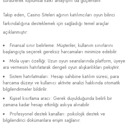
sürdürerek toplumsal katkı anlayışını da güçlendirir.
Takip eden, Casino Siteleri ağının katılımcıları oyun bilinci
farkındalığına desteklemek için sağladığı temel araçlar
açıklanmıştır:
Finansal sınır belirleme: Müşteriler, kullanım sınırlarını
başlangıçta seçerek gereksiz harcamaları minimize edebilir.
Mola uyarı özelliği: Uzun oyun seanslarında platform, üyeye
ara vermesini hatırlatarak dengeli oyun alışkanlıkları pekiştirir.
Sistem hatırlatmaları: Hesap sahibine katılım süresi, para
harcama düzeyi ve kullanıcı aktivite analizi hakkında otomatik
bilgilendirmeler bildirilir.
Kişisel kısıtlama aracı: Gerek duyulduğunda belirli bir
zamana kadar hesap etkinliği askıya alınabilir.
Profesyonel destek kanalları: psikolojik destek ve
bilgilendirici dokümanlara erişim sağlanır.