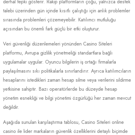
derhal tepki gösterir. Rakip platformların çoğu, yalnızca destek
talebi üzerinden gün içinde kısıtlı çalıştığı için anlık problemler
sırasında problemleri çözemeyebilir. Katılımcı mutluluğu
açısından bu önemli fark güçlü bir etki oluşturur.
Veri güvenliği düzenlemeleri yönünden Casino Siteleri
platformu, Avrupa gizlilik yönetmeliği standartlara bağlı
uygulamalar uygular. Oyuncu bilgilerin iş ortağı firmalarla
paylaşılmasını sıkı politikalarla sınırlandırır. Ayrıca katılımcıların
hesaplarını istedikleri zaman hesap silme veya verilerini sildirme
yetkisine sahiptir. Bazı operatörlerde bu düzeyde hesap
yönetim esnekliği ve bilgi yönetimi özgürlüğü her zaman mevcut
değildir.
Aşağıda sunulan karşılaştırma tablosu, Casino Siteleri online
casino ile lider markaların güvenlik özelliklerini detaylı biçimde