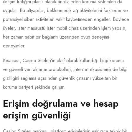
iletişim trafiğini planlı olarak analiz eden koruma sistemleri da
uygular. Bu altyapılar, beklenmedik ağ aktivitelerini fark eder ve
potansiyel siber aktiviteleri vakit kaybetmeden engeller. Böylece
üyeler, ister masaüstü ister mobil cihaz üzerinden işlem yapsın,
her zaman sabit bir bağlantı üzerinden oyun deneyimi
deneyimler.
Kısacası, Casino Siteleri’in aktif olarak kullandığı bilgi koruma
ve güvenli veri aktarım protokolleri, internet ekosisteminde bilgi
gizliliğini sağlama açısından güvenlik çıtasını yükselten bir
koruma bariyeri şeklinde çalışır.
Erişim doğrulama ve hesap
erişim güvenliği
Casino Siteleri markası, platform erişimlerinin yalnızca teknik bir