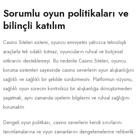
Sorumlu oyun politikaları ve
bilinçli katılım
Casino Siteleri sistemi, oyuncu emniyetini yalnızca teknolojik
araçlarla tek odaklı tutmaz; oyuncuların ruhsal ve bütçesel
istikrarını desteklemeyi. Bu nedenle Casino Siteleri, oyuncu
koruma sistemleri sayesinde casino severlerin oyun alışkanlığını
sağlıklı ve sağlıklı bir şekilde sürdürmesini. Platformun vizyonu,
sağlıklı oyun sürecini kontrolsüz bir alışkanlığa dönüştürmeden
yaşatmak, aynı zamanda üyelerin bilgilerini ve ruhsal sağlığını
korumaktır.
Dengeli oyun politikası, casino severlerin kendi sınırlarını
tanımlamalarına ve oyun zamanlarını dengelemelerine rehberlik