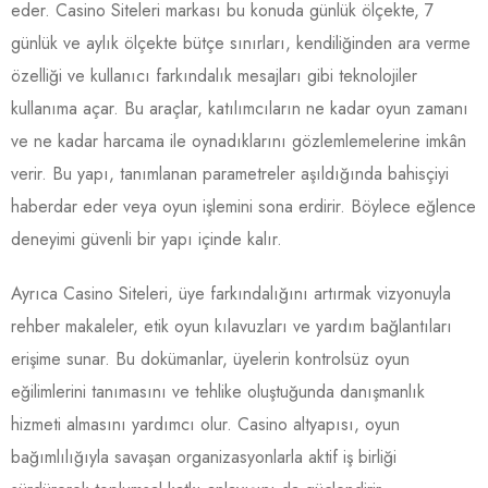
eder. Casino Siteleri markası bu konuda günlük ölçekte, 7
günlük ve aylık ölçekte bütçe sınırları, kendiliğinden ara verme
özelliği ve kullanıcı farkındalık mesajları gibi teknolojiler
kullanıma açar. Bu araçlar, katılımcıların ne kadar oyun zamanı
ve ne kadar harcama ile oynadıklarını gözlemlemelerine imkân
verir. Bu yapı, tanımlanan parametreler aşıldığında bahisçiyi
haberdar eder veya oyun işlemini sona erdirir. Böylece eğlence
deneyimi güvenli bir yapı içinde kalır.
Ayrıca Casino Siteleri, üye farkındalığını artırmak vizyonuyla
rehber makaleler, etik oyun kılavuzları ve yardım bağlantıları
erişime sunar. Bu dokümanlar, üyelerin kontrolsüz oyun
eğilimlerini tanımasını ve tehlike oluştuğunda danışmanlık
hizmeti almasını yardımcı olur. Casino altyapısı, oyun
bağımlılığıyla savaşan organizasyonlarla aktif iş birliği