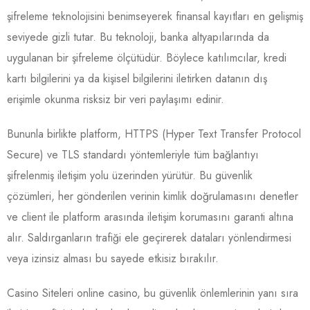
şifreleme teknolojisini benimseyerek finansal kayıtları en gelişmiş
seviyede gizli tutar. Bu teknoloji, banka altyapılarında da
uygulanan bir şifreleme ölçütüdür. Böylece katılımcılar, kredi
kartı bilgilerini ya da kişisel bilgilerini iletirken datanın dış
erişimle okunma risksiz bir veri paylaşımı edinir.
Bununla birlikte platform, HTTPS (Hyper Text Transfer Protocol
Secure) ve TLS standardı yöntemleriyle tüm bağlantıyı
şifrelenmiş iletişim yolu üzerinden yürütür. Bu güvenlik
çözümleri, her gönderilen verinin kimlik doğrulamasını denetler
ve client ile platform arasında iletişim korumasını garanti altına
alır. Saldırganların trafiği ele geçirerek dataları yönlendirmesi
veya izinsiz alması bu sayede etkisiz bırakılır.
Casino Siteleri online casino, bu güvenlik önlemlerinin yanı sıra