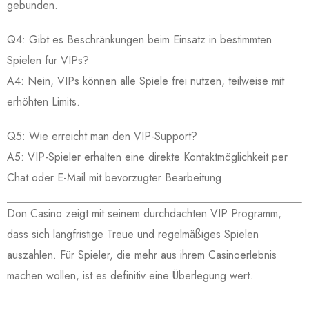
gebunden.
Q4: Gibt es Beschränkungen beim Einsatz in bestimmten
Spielen für VIPs?
A4: Nein, VIPs können alle Spiele frei nutzen, teilweise mit
erhöhten Limits.
Q5: Wie erreicht man den VIP-Support?
A5: VIP-Spieler erhalten eine direkte Kontaktmöglichkeit per
Chat oder E-Mail mit bevorzugter Bearbeitung.
Don Casino zeigt mit seinem durchdachten VIP Programm,
dass sich langfristige Treue und regelmäßiges Spielen
auszahlen. Für Spieler, die mehr aus ihrem Casinoerlebnis
machen wollen, ist es definitiv eine Überlegung wert.