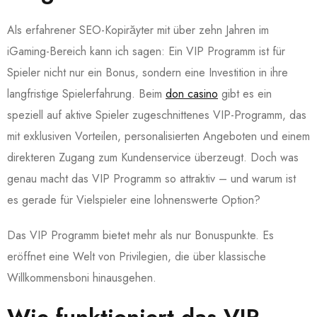
Als erfahrener SEO-Kopirăyter mit über zehn Jahren im
iGaming-Bereich kann ich sagen: Ein VIP Programm ist für
Spieler nicht nur ein Bonus, sondern eine Investition in ihre
langfristige Spielerfahrung. Beim
don casino
gibt es ein
speziell auf aktive Spieler zugeschnittenes VIP-Programm, das
mit exklusiven Vorteilen, personalisierten Angeboten und einem
direkteren Zugang zum Kundenservice überzeugt. Doch was
genau macht das VIP Programm so attraktiv – und warum ist
es gerade für Vielspieler eine lohnenswerte Option?
Das VIP Programm bietet mehr als nur Bonuspunkte. Es
eröffnet eine Welt von Privilegien, die über klassische
Willkommensboni hinausgehen.