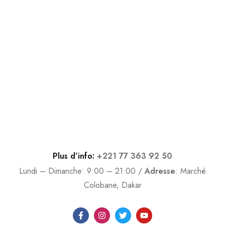
Tu veux des codes promo ?
Inscrivez-vous à notre newsletter pour être informé des
nouvelles arrivées et des promotions exclusives.
Plus d’info:
+221 77 363 92 50
Lundi – Dimanche: 9:00 – 21:00 /
Adresse
:
Marché
Colobane, Dakar