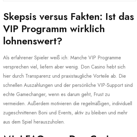
Skep­sis versus Fakten: Ist das
VIP Programm wirklich
lohnenswert?
Als erfahrener Spieler weiß ich: Manche VIP Programme
versprechen viel, liefern aber wenig. Don Casino hebt sich
hier durch Transparenz und praxistaugliche Vorteile ab. Die
schnellen Auszahlungen und der persönliche VIP-Support sind
echte Gamechanger, wenn es darum geht, Frust zu
vermeiden. Außerdem motivieren die regelmäßigen, individuell
zugeschnittenen Boni und Events, aktiv zu bleiben und mehr
aus dem Spiel herauszuholen.