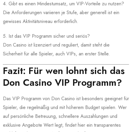
4. Gibt es einen Mindestumsatz, um VIP-Vorteile zu nutzen?
Die Anforderungen variieren je Stufe, aber generell ist ein
gewisses Aktivitätsniveau erforderlich.
5. Ist das VIP Programm sicher und seriös?
Don Casino ist lizenziert und reguliert, damit steht die
Sicherheit für alle Spieler, auch VIPs, an erster Stelle.
Fazit: Für wen lohnt sich das
Don Casino VIP Programm?
Das VIP Programm von Don Casino ist besonders geeignet für
Spieler, die regelmäßig und mit höherem Budget spielen. Wer
auf persönliche Betreuung, schnellere Auszahlungen und
exklusive Angebote Wert legt, findet hier ein transparentes