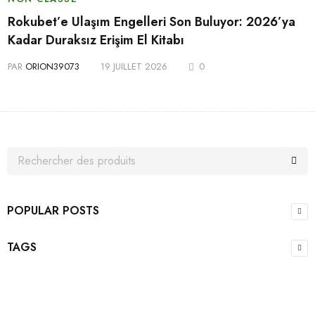
Rokubet’e Ulaşım Engelleri Son Buluyor: 2026’ya
Kadar Duraksız Erişim El Kitabı
PAR
ORION39073
19 JUILLET 2026
0
POPULAR POSTS
TAGS