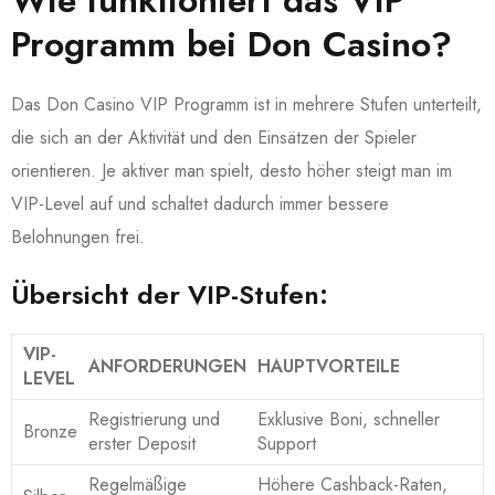
Wie funktioniert das VIP
Programm bei Don Casino?
Das Don Casino VIP Programm ist in mehrere Stufen unterteilt,
die sich an der Aktivität und den Einsätzen der Spieler
orientieren. Je aktiver man spielt, desto höher steigt man im
VIP-Level auf und schaltet dadurch immer bessere
Belohnungen frei.
Übersicht der VIP-Stufen:
VIP-
ANFORDERUNGEN
HAUPTVORTEILE
LEVEL
Registrierung und
Exklusive Boni, schneller
Bronze
erster Deposit
Support
Regelmäßige
Höhere Cashback-Raten,