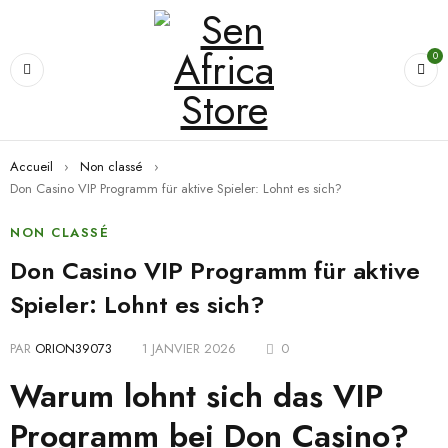
0
Accueil
›
Non classé
›
Don Casino VIP Programm für aktive Spieler: Lohnt es sich?
NON CLASSÉ
Don Casino VIP Programm für aktive
Spieler: Lohnt es sich?
PAR
ORION39073
1 JANVIER 2026
0
Warum lohnt sich das VIP
Programm bei Don Casino?