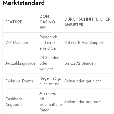
Marktstandard
DON
DURCHSCHNITTLICHER
FEATURE
CASINO
ANBIETER
VIP
Persönlich
VIP-Manager
und direkt
Oft nur E-Mail-Support
erreichbar
24 Stunden
Auszahlungsdauer
oder
Bis zu 72 Stunden
weniger
Regelmäßig,
Exklusive Events
Selten oder gar nicht
auch offline
Attraktive,
Cashback-
oft
Selten oder begrenzt
Angebote
wöchentliche
Raten