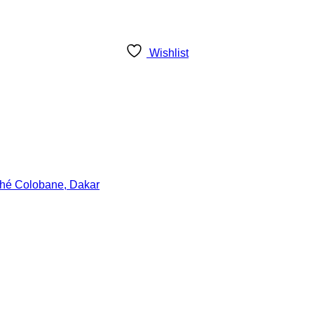
Wishlist
Tu veux des codes promo ?
 à notre newsletter pour être informé des nouvelles arrivées et
exclusives.
hé Colobane, Dakar