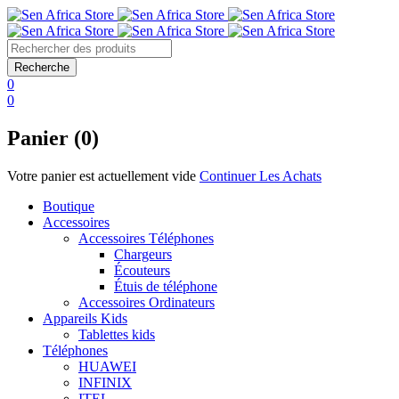
0
0
Panier (0)
Votre panier est actuellement vide
Continuer Les Achats
Boutique
Accessoires
Accessoires Téléphones
Chargeurs
Écouteurs
Étuis de téléphone
Accessoires Ordinateurs
Appareils Kids
Tablettes kids
Téléphones
HUAWEI
INFINIX
ITEL