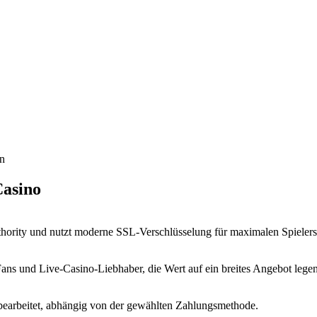
en
Casino
uthority und nutzt moderne SSL-Verschlüsselung für maximalen Spielers
t-Fans und Live-Casino-Liebhaber, die Wert auf ein breites Angebot legen
bearbeitet, abhängig von der gewählten Zahlungsmethode.