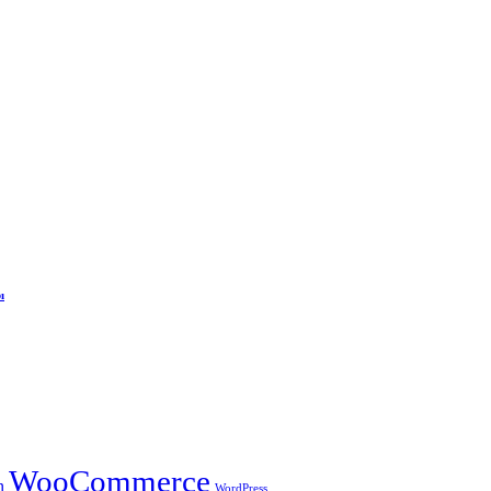
ı
WooCommerce
n
WordPress