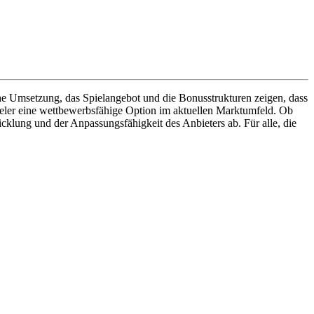
che Umsetzung, das Spielangebot und die Bonusstrukturen zeigen, dass
pieler eine wettbewerbsfähige Option im aktuellen Marktumfeld. Ob
lung und der Anpassungsfähigkeit des Anbieters ab. Für alle, die