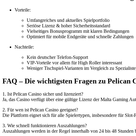
Vorteile:
Umfangreiches und aktuelles Spielportfolio
Seriöse Lizenz & hoher Sicherheitsstandard
Vielseitiges Bonusprogramm mit klaren Bedingungen
Optimiert für mobile Endgeräte und schnelle Zahlungen
Nachteile:
Kein deutscher Telefon-Support
VIP-Vorteile vor allem für High Roller interessant
Weniger Tischspiel-Varianten im Vergleich zu Spezialist
FAQ – Die wichtigsten Fragen zu Pelican 
1. Ist Pelican Casino sicher und lizenziert?
Ja, das Casino verfügt über eine gültige Lizenz der Malta Gaming A
2. Für wen ist Pelican Casino geeignet?
Die Plattform eignet sich für alle Spielertypen, insbesondere für Slo
3. Wie schnell funktionieren Auszahlungen?
Auszahlungen werden in der Regel innerhalb von 24 bis 48 Stunden 