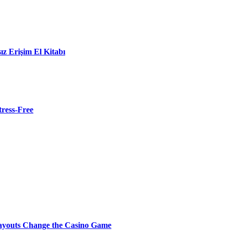
z Erişim El Kitabı
tress-Free
Payouts Change the Casino Game