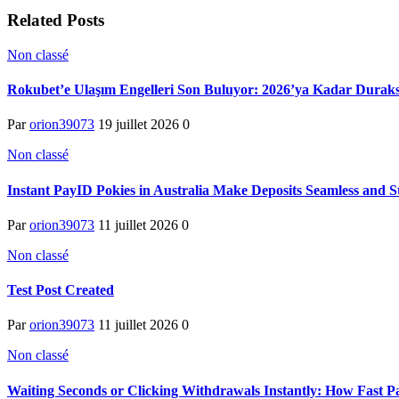
Related Posts
Non classé
Rokubet’e Ulaşım Engelleri Son Buluyor: 2026’ya Kadar Duraksı
Par
orion39073
19 juillet 2026
0
Non classé
Instant PayID Pokies in Australia Make Deposits Seamless and S
Par
orion39073
11 juillet 2026
0
Non classé
Test Post Created
Par
orion39073
11 juillet 2026
0
Non classé
Waiting Seconds or Clicking Withdrawals Instantly: How Fast 