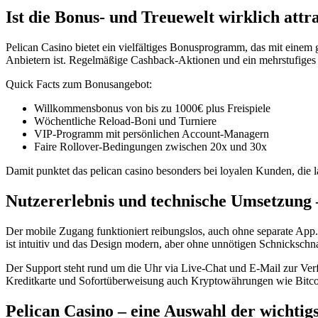
Ist die Bonus- und Treuewelt wirklich attr
Pelican Casino bietet ein vielfältiges Bonusprogramm, das mit einem
Anbietern ist. Regelmäßige Cashback-Aktionen und ein mehrstufiges 
Quick Facts zum Bonusangebot:
Willkommensbonus von bis zu 1000€ plus Freispiele
Wöchentliche Reload-Boni und Turniere
VIP-Programm mit persönlichen Account-Managern
Faire Rollover-Bedingungen zwischen 20x und 30x
Damit punktet das pelican casino besonders bei loyalen Kunden, die la
Nutzererlebnis und technische Umsetzung –
Der mobile Zugang funktioniert reibungslos, auch ohne separate App.
ist intuitiv und das Design modern, aber ohne unnötigen Schnickschn
Der Support steht rund um die Uhr via Live-Chat und E-Mail zur Ver
Kreditkarte und Sofortüberweisung auch Kryptowährungen wie Bitcoin
Pelican Casino – eine Auswahl der wichtig