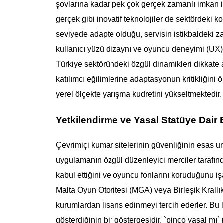
şovlarına kadar pek çok gerçek zamanlı imkan için
gerçek gibi inovatif teknolojiler de sektördek
seviyede adapte olduğu, servisin istikbaldeki zafe
kullanıcı yüzü dizaynı ve oyuncu deneyimi (UX) d
Türkiye sektöründeki özgül dinamikleri dikkate al
katılımcı eğilimlerine adaptasyonun kritikliğin
yerel ölçekte yarışma kudretini yükseltmektedir.
Yetkilendirme ve Yasal Statüye Dair 
Çevrimiçi kumar sitelerinin güvenliğinin esas unsu
uygulamanın özgül düzenleyici merciler tarafından 
kabul ettiğini ve oyuncu fonlarını koruduğunu iş
Malta Oyun Otoritesi (MGA) veya Birleşik Krall
kurumlardan lisans edinmeyi tercih ederler. Bu li
gösterdiğinin bir göstergesidir. `pinco yasal mı