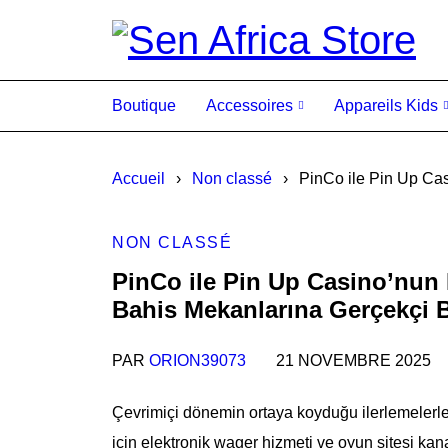
Boutique
Accessoires
Appareils Kids
Accueil
›
Non classé
›
PinCo ile Pin Up Cas
NON CLASSÉ
PinCo ile Pin Up Casino’nun 
Bahis Mekanlarına Gerçekçi B
PAR
ORION39073
21 NOVEMBRE 2025
Çevrimiçi dönemin ortaya koyduğu ilerlemelerle 
için elektronik wager hizmeti ve oyun sitesi kan