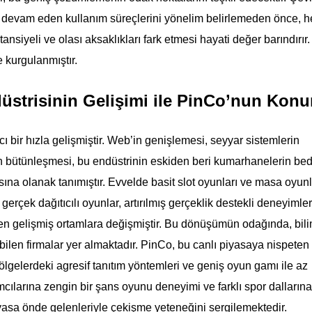
 devam eden kullanım süreçlerini yönelim belirlemeden önce, h
ansiyeli ve olası aksaklıkları fark etmesi hayati değer barındırır
 kurgulanmıştır.
düstrisinin Gelişimi ile PinCo’nun Kon
ıcı bir hızla gelişmiştir. Web’in genişlemesi, seyyar sistemlerin
n bütünleşmesi, bu endüstrinin eskiden beri kumarhanelerin be
ına olanak tanımıştır. Evvelde basit slot oyunları ve masa oyunl
çek dağıtıcılı oyunlar, artırılmış gerçeklik destekli deneyimler
den gelişmiş ortamlara değişmiştir. Bu dönüşümün odağında, bil
bilen firmalar yer almaktadır. PinCo, bu canlı piyasaya nispeten
ölgelerdeki agresif tanıtım yöntemleri ve geniş oyun gamı ile az
ımcılarına zengin bir şans oyunu deneyimi ve farklı spor dallarına
yasa önde gelenleriyle çekişme yeteneğini sergilemektedir.