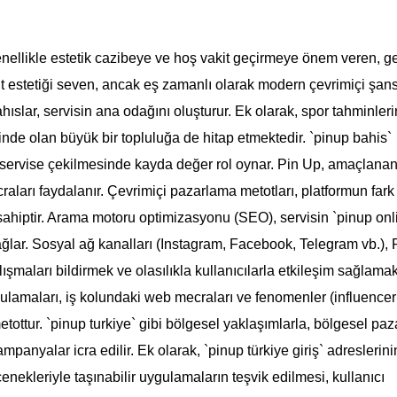
genellikle estetik cazibeye ve hoş vakit geçirmeye önem veren, g
 ait estetiği seven, ancak eş zamanlı olarak modern çevrimiçi şan
lar, servisin ana odağını oluşturur. Ek olarak, spor tahminler
de olan büyük bir topluluğa de hitap etmektedir. `pinup bahis`
unun servise çekilmesinde kayda değer rol oynar. Pin Up, amaçlana
ları faydalanır. Çevrimiçi pazarlama metotları, platformun fark
sahiptir. Arama motoru optimizasyonu (SEO), servisin `pinup onl
ğlar. Sosyal ağ kanalları (Instagram, Facebook, Telegram vb.), 
maları bildirmek ve olasılıkla kullanıcılarla etkileşim sağlamak
uygulamaları, iş kolundaki web mecraları ve fenomenler (influencer’
etottur. `pinup turkiye` gibi bölgesel yaklaşımlarla, bölgesel paz
mpanyalar icra edilir. Ek olarak, `pinup türkiye giriş` adreslerini
nekleriyle taşınabilir uygulamaların teşvik edilmesi, kullanıcı