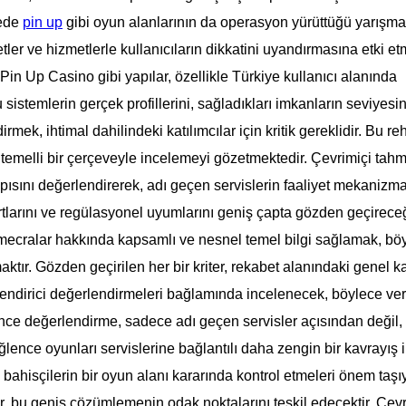
rede
pin up
gibi oyun alanlarının da operasyon yürüttüğü yarışma
er ve hizmetlerle kullanıcıların dikkatini uyandırmasına etki etmi
n Up Casino gibi yapılar, özellikle Türkiye kullanıcı alanında
 sistemlerin gerçek profillerini, sağladıkları imkanların seviyesin
ek, ihtimal dahilindeki katılımcılar için kritik gereklidir. Bu re
ri temelli bir çerçeveyle incelemeyi gözetmektedir. Çevrimiçi tah
ısını değerlendirerek, adı geçen servislerin faaliyet mekanizmal
dartlarını ve regülasyonel uyumlarını geniş çapta gözden geçirece
ecralar hakkında kapsamlı ve nesnel temel bilgi sağlamak, bö
maktır. Gözden geçirilen her bir kriter, rekabet alanındaki genel k
rlendirici değerlendirmeleri bağlamında incelenecek, böylece ver
Bu ince değerlendirme, sadece adı geçen servisler açısından değil,
lence oyunları servislerine bağlantılı daha zengin bir kavrayış 
ahisçilerin bir oyun alanı kararında kontrol etmeleri önem taşı
lar, bu geniş çözümlemenin odak noktalarını teşkil edecektir. Çevr