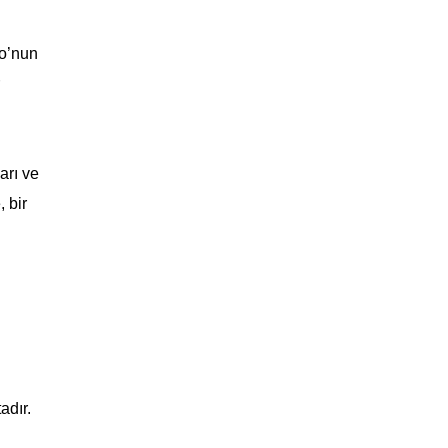
Co’nun
arı ve
 bir
adır.