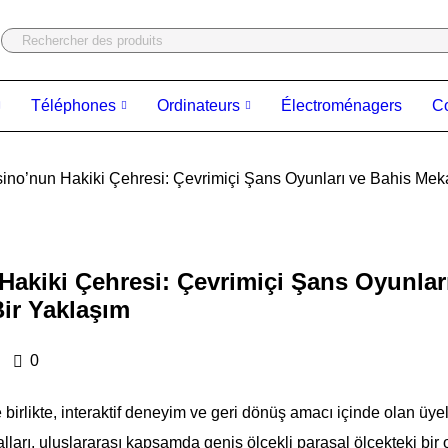
Téléphones
Ordinateurs
Électroménagers
Co
ino’nun Hakiki Çehresi: Çevrimiçi Şans Oyunları ve Bahis Mek
Hakiki Çehresi: Çevrimiçi Şans Oyunlar
ir Yaklaşım
0
birlikte, interaktif deneyim ve geri dönüş amacı içinde olan üye
alları, uluslararası kapsamda geniş ölçekli parasal ölçekteki bir