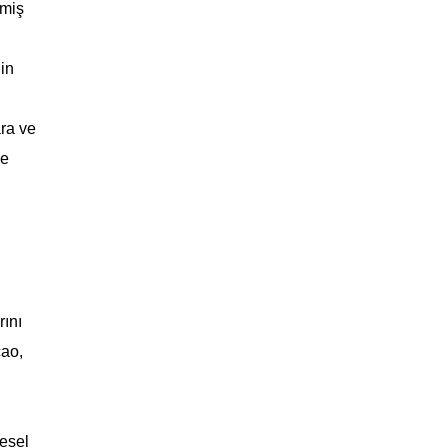
lmiş
nin
ara ve
de
rını
çao,
gesel