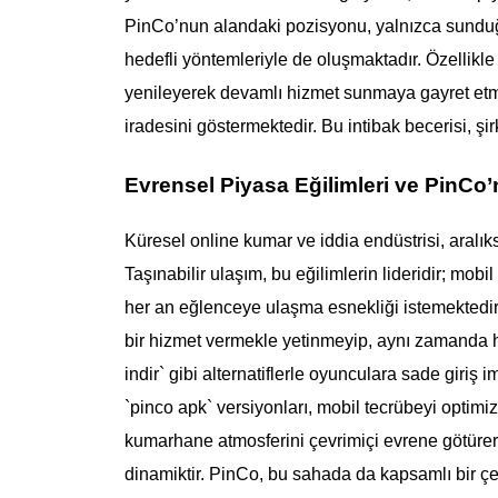
PinCo’nun alandaki pozisyonu, yalnızca sunduğu 
hedefli yöntemleriyle de oluşmaktadır. Özellikle 
yenileyerek devamlı hizmet sunmaya gayret etm
iradesini göstermektedir. Bu intibak becerisi, ş
Evrensel Piyasa Eğilimleri ve PinC
Küresel online kumar ve iddia endüstrisi, aralık
Taşınabilir ulaşım, bu eğilimlerin lideridir; mobil
her an eğlenceye ulaşma esnekliği istemektedir
bir hizmet vermekle yetinmeyip, aynı zamanda hu
indir` gibi alternatiflerle oyunculara sade gir
`pinco apk` versiyonları, mobil tecrübeyi optimize
kumarhane atmosferini çevrimiçi evrene götürere
dinamiktir. PinCo, bu sahada da kapsamlı bir çe