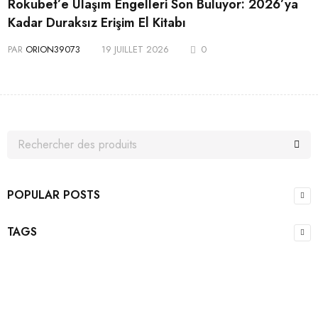
Rokubet’e Ulaşım Engelleri Son Buluyor: 2026’ya
Kadar Duraksız Erişim El Kitabı
PAR
ORION39073
19 JUILLET 2026
0
POPULAR POSTS
TAGS