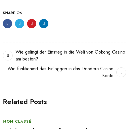
SHARE ON:
Wie gelingt der Einstieg in die Welt von Gokong Casino
am besten?
Wie funktioniert das Einloggen in das Dendera Casino
Konto
Related Posts
NON CLASSÉ