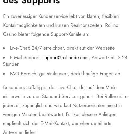
des Supports
Ein zuverlässiger Kundenservice lebt von klaren, flexiblen
Kontaktmöglichkeiten und kurzen Reaktionszeiten. Rollino
Casino bietet folgende Support-Kanäle an:
Live-Chat: 24/7 erreichbar, direkt auf der Webseite
E-Mail-Support:
support@rollinode.com
, Antwortzeit 12-24
Stunden
FAQ-Bereich: gut strukturiert, deckt häufige Fragen ab
Besonders auffällig ist der Live-Chat, der auf dem Markt
mittlerweile zu den Standard-Services gehört. Bei Rollino ist er
jederzeit zugänglich und wird laut Nutzerberichten meist in
wenigen Minuten beantwortet. Für komplexere Anliegen
empfiehlt sich der E-Mail-Kontakt, der eher detaillierte
Antworten liefert.