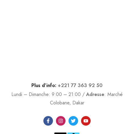
Tu veux des codes promo ?
Inscrivez-vous à notre newsletter pour être informé des
nouvelles arrivées et des promotions exclusives.
Plus d’info:
+221 77 363 92 50
Lundi – Dimanche: 9:00 – 21:00 /
Adresse
:
Marché
Colobane, Dakar