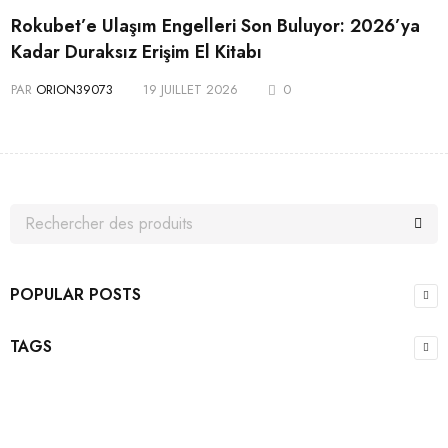
Rokubet’e Ulaşım Engelleri Son Buluyor: 2026’ya
Kadar Duraksız Erişim El Kitabı
PAR
ORION39073
19 JUILLET 2026
0
POPULAR POSTS
TAGS