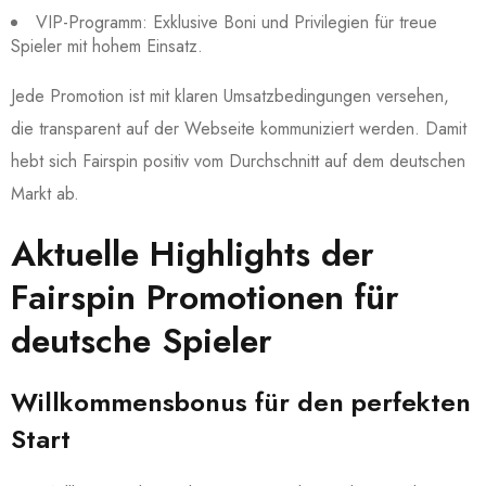
VIP-Programm: Exklusive Boni und Privilegien für treue
Spieler mit hohem Einsatz.
Jede Promotion ist mit klaren Umsatzbedingungen versehen,
die transparent auf der Webseite kommuniziert werden. Damit
hebt sich Fairspin positiv vom Durchschnitt auf dem deutschen
Markt ab.
Aktuelle Highlights der
Fairspin Promotionen für
deutsche Spieler
Willkommensbonus für den perfekten
Start