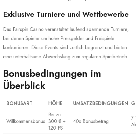
Exklusive Turniere und Wettbewerbe
Das Fairspin Casino veranstaltet laufend spannende Turniere,
bei denen Spieler um hohe Preisgelder und Freispiele
konkurrieren. Diese Events sind zeitlich begrenzt und bieten
eine unterhaltsame Abwechslung zum regulären Spielbetrieb.
Bonusbedingungen im
Überblick
BONUSART
HÖHE
UMSATZBEDINGUNGEN
G
Bis zu
7 
Willkommensbonus
300 € +
40x Bonusbetrag
Ak
120 FS