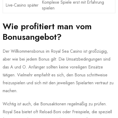
Komplexe Spiele erst mit Erfahrung
Live-Casino später
spielen
Wie profitiert man vom
Bonusangebot?
Der Willkommensbonus im Royal Sea Casino ist großzügig,
aber wie bei jedem Bonus gilt: Die Umsatzbedingungen sind
das A und O. Anfänger sollten keine voreiligen Einsätze
tätigen. Vielmehr empfiehlt es sich, den Bonus schrittweise
freizuspielen und sich mit den jeweiligen Spielarten vertraut zu
machen.
Wichtig ist auch, die Bonusaktionen regelmäßig zu prüfen.
Royal Sea bietet oft Reload-Boni oder Freispiele, die speziell