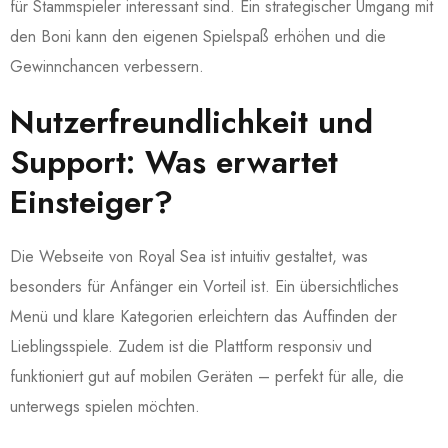
für Stammspieler interessant sind. Ein strategischer Umgang mit
den Boni kann den eigenen Spielspaß erhöhen und die
Gewinnchancen verbessern.
Nutzerfreundlichkeit und
Support: Was erwartet
Einsteiger?
Die Webseite von Royal Sea ist intuitiv gestaltet, was
besonders für Anfänger ein Vorteil ist. Ein übersichtliches
Menü und klare Kategorien erleichtern das Auffinden der
Lieblingsspiele. Zudem ist die Plattform responsiv und
funktioniert gut auf mobilen Geräten – perfekt für alle, die
unterwegs spielen möchten.