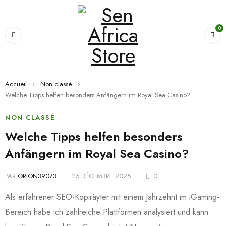
0
Accueil
›
Non classé
›
Welche Tipps helfen besonders Anfängern im Royal Sea Casino?
NON CLASSÉ
Welche Tipps helfen besonders
Anfängern im Royal Sea Casino?
PAR
ORION39073
25 DÉCEMBRE 2025
0
Als erfahrener SEO-Kopiräyter mit einem Jahrzehnt im iGaming-
Bereich habe ich zahlreiche Plattformen analysiert und kann