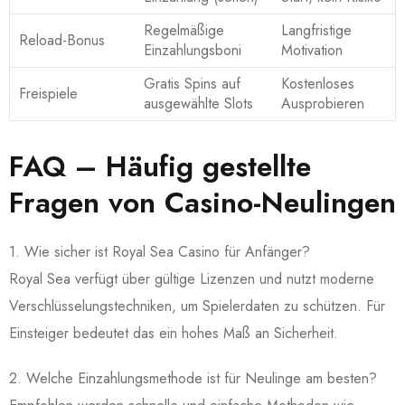
Regelmäßige
Langfristige
Reload-Bonus
Einzahlungsboni
Motivation
Gratis Spins auf
Kostenloses
Freispiele
ausgewählte Slots
Ausprobieren
FAQ – Häufig gestellte
Fragen von Casino-Neulingen
1. Wie sicher ist Royal Sea Casino für Anfänger?
Royal Sea verfügt über gültige Lizenzen und nutzt moderne
Verschlüsselungstechniken, um Spielerdaten zu schützen. Für
Einsteiger bedeutet das ein hohes Maß an Sicherheit.
2. Welche Einzahlungsmethode ist für Neulinge am besten?