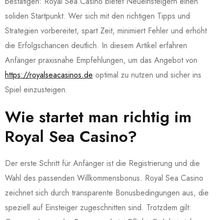
bestätigen: Royal Sea Casino bietet Neueinsteigern einen
soliden Startpunkt. Wer sich mit den richtigen Tipps und
Strategien vorbereitet, spart Zeit, minimiert Fehler und erhöht
die Erfolgschancen deutlich. In diesem Artikel erfahren
Anfänger praxisnahe Empfehlungen, um das Angebot von
https://royalseacasinos.de
optimal zu nutzen und sicher ins
Spiel einzusteigen.
Wie startet man richtig im
Royal Sea Casino?
Der erste Schritt für Anfänger ist die Registrierung und die
Wahl des passenden Willkommensbonus. Royal Sea Casino
zeichnet sich durch transparente Bonusbedingungen aus, die
speziell auf Einsteiger zugeschnitten sind. Trotzdem gilt: