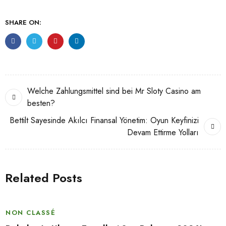
SHARE ON:
Welche Zahlungsmittel sind bei Mr Sloty Casino am
besten?
Bettilt Sayesinde Akılcı Finansal Yönetim: Oyun Keyfinizi
Devam Ettirme Yolları
Related Posts
NON CLASSÉ