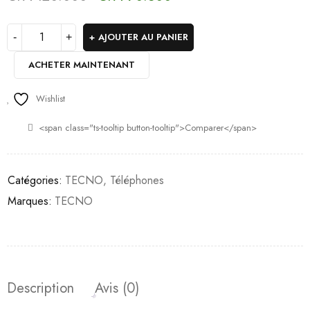
Offres se termine par:
AJOUTER AU PANIER
ACHETER MAINTENANT
Wishlist
<span class="ts-tooltip button-tooltip">Comparer</span>
Catégories:
TECNO
,
Téléphones
Marques:
TECNO
Description
Avis (0)