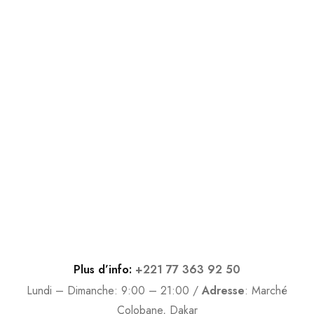
Tu veux des codes promo ?
Inscrivez-vous à notre newsletter pour être informé des
nouvelles arrivées et des promotions exclusives.
Plus d’info:
+221 77 363 92 50
Lundi – Dimanche: 9:00 – 21:00 /
Adresse
:
Marché
Colobane, Dakar